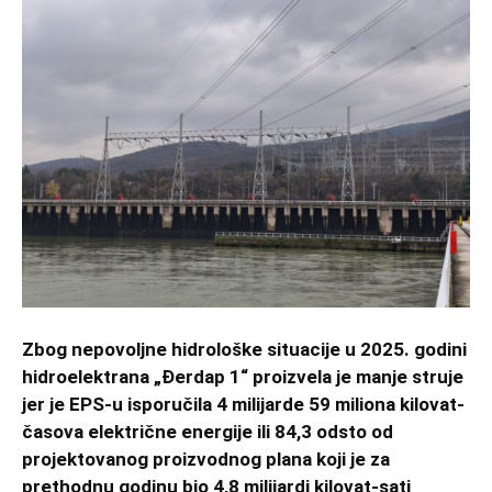
Zbog nepovoljne hidrološke situacije u 2025. godini
hidroelektrana „Đerdap 1“ proizvela je manje struje
jer je EPS-u isporučila 4 milijarde 59 miliona kilovat-
časova električne energije ili 84,3 odsto od
projektovanog proizvodnog plana koji je za
prethodnu godinu bio 4,8 milijardi kilovat-sati