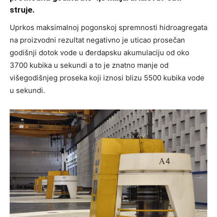
struje.
Uprkos maksimalnoj pogonskoj spremnosti hidroagregata
na proizvodni rezultat negativno je uticao prosečan
godišnji dotok vode u đerdapsku akumulaciju od oko
3700 kubika u sekundi a to je znatno manje od
višegodišnjeg proseka koji iznosi blizu 5500 kubika vode
u sekundi.