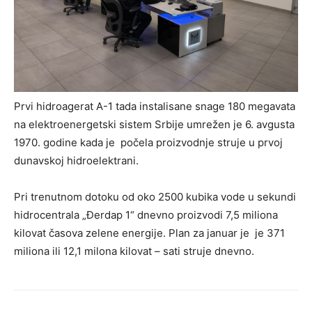
Prvi hidroagerat A-1 tada instalisane snage 180 megavata
na elektroenergetski sistem Srbije umrežen je 6. avgusta
1970. godine kada je počela proizvodnje struje u prvoj
dunavskoj hidroelektrani.
Pri trenutnom dotoku od oko 2500 kubika vode u sekundi
hidrocentrala „Đerdap 1“ dnevno proizvodi 7,5 miliona
kilovat časova zelene energije. Plan za januar je je 371
miliona ili 12,1 milona kilovat – sati struje dnevno.