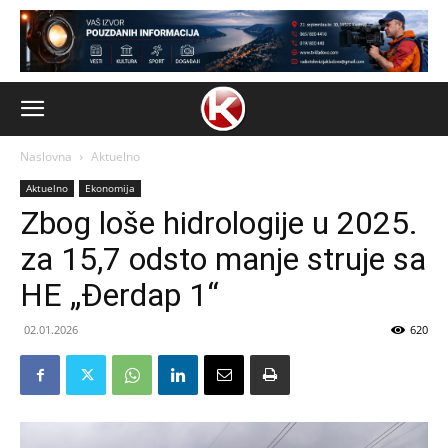
Naslovna
Aktuelno
Aktuelno
Ekonomija
Zbog loše hidrologije u 2025.
za 15,7 odsto manje struje sa
HE „Đerdap 1“
02.01.2026
620