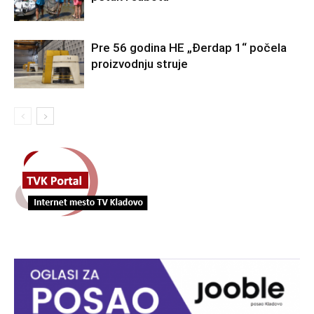
Pre 56 godina HE „Đerdap 1“ počela
proizvodnju struje