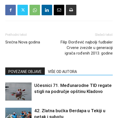
Prethodni tekst
Sledeći tekst
Srećna Nova godina
Filip Đorđević najbolji fudbaler
Crvene zvezde u generaciji
igrača rođenih 2013. godine
POVEZANE OBJAVE
VIŠE OD AUTORA
Učesnici 71. Međunarodne TID regate
stigli na područje opštinu Kladovo
42. Zlatna bućka Đerdapa u Tekiji u
petak i subotu