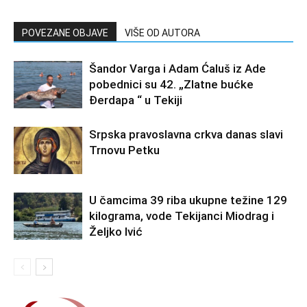
POVEZANE OBJAVE
VIŠE OD AUTORA
Šandor Varga i Adam Ćaluš iz Ade
pobednici su 42. „Zlatne bućke
Đerdapa “ u Tekiji
Srpska pravoslavna crkva danas slavi
Trnovu Petku
U čamcima 39 riba ukupne težine 129
kilograma, vode Tekijanci Miodrag i
Željko Ivić