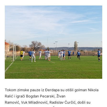
Tokom zimske pauze iz Đerdapa su otišli golman Nikola
Ralić i igrači Bogdan Pecarski, Živan
Ramović, Vuk Miladinović, Radislav Ćurčić, došli su