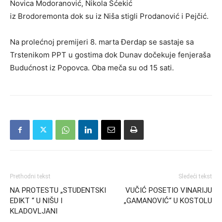
Novica Modoranović, Nikola Šćekić
iz Brodoremonta dok su iz Niša stigli Prodanović i Pejčić.
Na prolećnoj premijeri 8. marta Đerdap se sastaje sa
Trstenikom PPT u gostima dok Dunav dočekuje fenjeraša
Budućnost iz Popovca. Oba meča su od 15 sati.
Prethodni tekst
Sledeći tekst
NA PROTESTU „STUDENTSKI
VUČIĆ POSETIO VINARIJU
EDIKT “ U NIŠU I
„GAMANOVIĆ“ U KOSTOLU
KLADOVLJANI