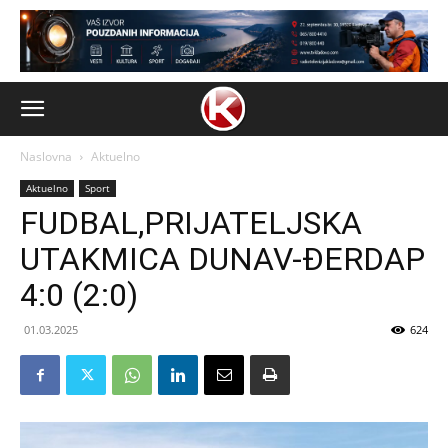
Naslovna
Aktuelno
Aktuelno
Sport
FUDBAL,PRIJATELJSKA
UTAKMICA DUNAV-ĐERDAP
4:0 (2:0)
01.03.2025
624