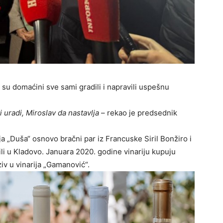
 su domaćini sve sami gradili i napravili uspešnu
i uradi, Miroslav da nastavlja
– rekao je predsednik
ja „Duša“ osnovo bračni par iz Francuske Siril Bonžiro i
ili u Kladovo. Januara 2020. godine vinariju kupuju
iv u vinarija „Gamanović“.