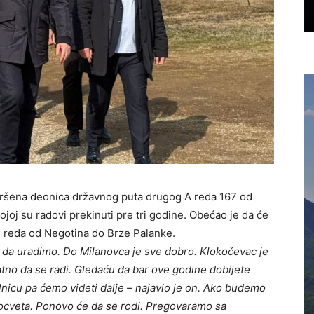
avršena deonica državnog puta drugog A reda 167 od
joj su radovi prekinuti pre tri godine. Obećao je da će
B reda od Negotina do Brze Palanke.
o da uradimo. Do Milanovca je sve dobro. Klokočevac je
tno da se radi. Gledaću da bar ove godine dobijete
nicu pa ćemo videti dalje – najavio je on.
Ako budemo
rocveta. Ponovo će da se rodi. Pregovaramo sa