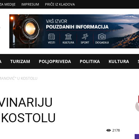
ZA MEDIJE
IMPRESUM
PRIČE IZ KLADOVA
A
TURIZAM
POLJOPRIVEDA
POLITIKA
KULTURA
AMANOVIĆ“ U KOSTOLU
VINARIJU
 KOSTOLU
2178