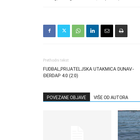
Prethodni tekst
FUDBAL,PRIJATELJSKA UTAKMICA DUNAV-
ĐERDAP 4:0 (2:0)
POVEZANE OBJAVE
VIŠE OD AUTORA