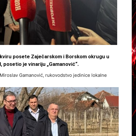
okviru posete Zaječarskom i Borskom okrugu u
 posetio je vinariju „Gamanović“.
 i Miroslav Gamanović, rukovodstvo jedinice lokalne