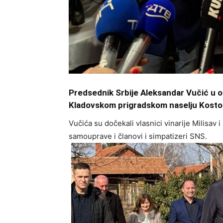
Predsednik Srbije Aleksandar Vučić u 
Kladovskom prigradskom naselju Kostol,
Vučića su dočekali vlasnici vinarije Milisav
samouprave i članovi i simpatizeri SNS.