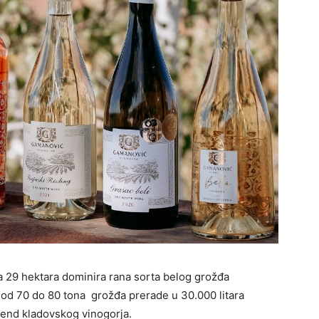
 29 hektara dominira rana sorta belog grožđa
joj od 70 do 80 tona grožđa prerade u 30.000 litara
rend kladovskog vinogorja.