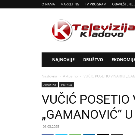
O NAMA
MARKETING
TV PROGRAM
OBAVEŠTENJE 
Tv
Kladovo
NAJNOVIJE
DRUŠTVO
EKONOMIJ
Naslovna
Aktuelno
VUČIĆ POSETIO VINARIJU „G
Aktuelno
Politika
VUČIĆ POSETIO 
„GAMANOVIĆ“ U
01.03.2025