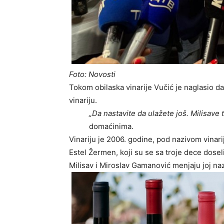
Foto: Novosti
Tokom obilaska vinarije Vučić je naglasio da
vinariju.
„Da nastavite da ulažete još. Milisave t
domaćinima.
Vinariju je 2006. godine, pod nazivom vinari
Estel Žermen, koji su se sa troje dece dosel
Milisav i Miroslav Gamanović menjaju joj naz