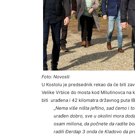
Foto: Novosti
U Kostolu je predsednik rekao da će biti z
Velike Vrbice do mosta kod Milutinovca na ko
biti urađena i 42 kilomatra državnog puta I
„
Nema više ništa jeftino, sad ćemo i t
urađen dobro, sve u okolini mora doda
osam miliona, da počnete da radite bol
radili Đerdap 3 onda će Kladovo da p