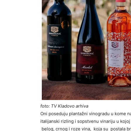
foto: TV Kladovo arhiva
Oni poseduju plantažni vinogradu u kome na
italijanski rizling i sopstvenu vinariju u ko
belog, crnog i roze vina, koja su postala b