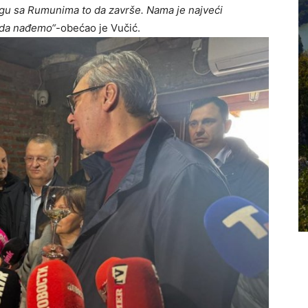
gu sa Rumunima to da završe. Nama je najveći
 da nađemo“
-obećao je Vučić.