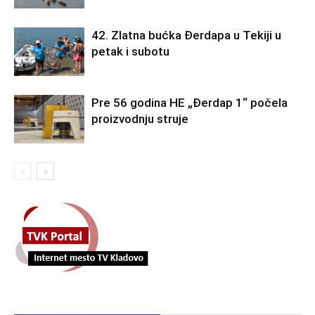
42. Zlatna bućka Đerdapa u Tekiji u
petak i subotu
Pre 56 godina HE „Đerdap 1“ počela
proizvodnju struje