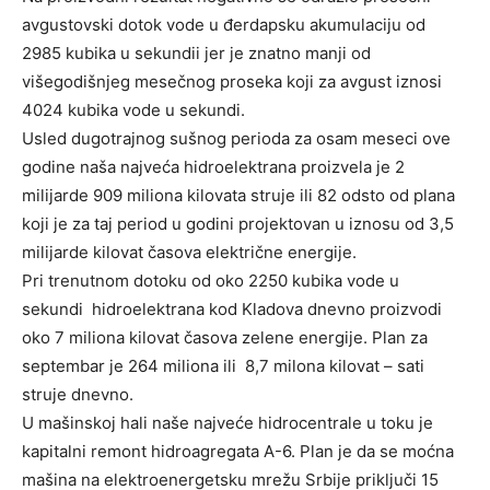
avgustovski dotok vode u đerdapsku akumulaciju od
2985 kubika u sekundii jer je znatno manji od
višegodišnjeg mesečnog proseka koji za avgust iznosi
4024 kubika vode u sekundi.
Usled dugotrajnog sušnog perioda za osam meseci ove
godine naša najveća hidroelektrana proizvela je 2
milijarde 909 miliona kilovata struje ili 82 odsto od plana
koji je za taj period u godini projektovan u iznosu od 3,5
milijarde kilovat časova električne energije.
Pri trenutnom dotoku od oko 2250 kubika vode u
sekundi hidroelektrana kod Kladova dnevno proizvodi
oko 7 miliona kilovat časova zelene energije. Plan za
septembar je 264 miliona ili 8,7 milona kilovat – sati
struje dnevno.
U mašinskoj hali naše najveće hidrocentrale u toku je
kapitalni remont hidroagregata A-6. Plan je da se moćna
mašina na elektroenergetsku mrežu Srbije priključi 15