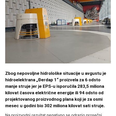
Zbog nepovoljne hidrološke situacije u avgustu je
hidroelektrana „Đerdap 1“ proizvela za 6 odsto
manje struje jer je EPS-u isporučila 283,5 miliona
kilovat časova električne energije ili 94 odsto od
projektovanog proizvodnog plana koji je za osmi
mesec u godini bio 302 miliona kilovat sati struje.
Na proizvodni rezultat negativno se odrazio prosečni