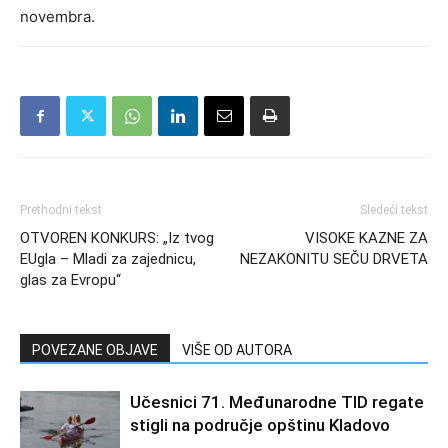
novembra.
Prethodni tekst
Sledeći tekst
OTVOREN KONKURS: „Iz tvog
VISOKE KAZNE ZA
EUgla – Mladi za zajednicu,
NEZAKONITU SEČU DRVETA
glas za Evropu“
POVEZANE OBJAVE
VIŠE OD AUTORA
Učesnici 71. Međunarodne TID regate
stigli na područje opštinu Kladovo