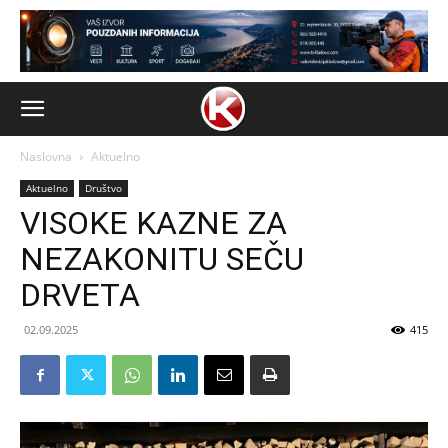
Naslovna
Aktuelno
Aktuelno
Društvo
VISOKE KAZNE ZA
NEZAKONITU SEČU
DRVETA
02.09.2025
415