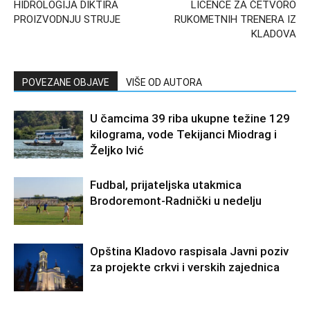
HIDROLOGIJA DIKTIRA
LICENCE ZA ČETVORO
PROIZVODNJU STRUJE
RUKOMETNIH TRENERA IZ
KLADOVA
POVEZANE OBJAVE
VIŠE OD AUTORA
U čamcima 39 riba ukupne težine 129
kilograma, vode Tekijanci Miodrag i
Željko Ivić
Fudbal, prijateljska utakmica
Brodoremont-Radnički u nedelju
Opština Kladovo raspisala Javni poziv
za projekte crkvi i verskih zajednica