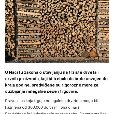
U Nacrtu zakona o stavljanju na tržište drveta i
drvnih proizvoda, koji bi trebalo da bude usvojen do
kraja godine, predviđene su rigorozne mere za
suzbijanje nelegalne seče i trgovine.
Pravna lica koja trguju nelegalnim drvetom mogu biti
kažnjena od 300.000 do tri miliona dinara.
Predviđeno je i oduzimanje sporne robe. Odgovorna lica