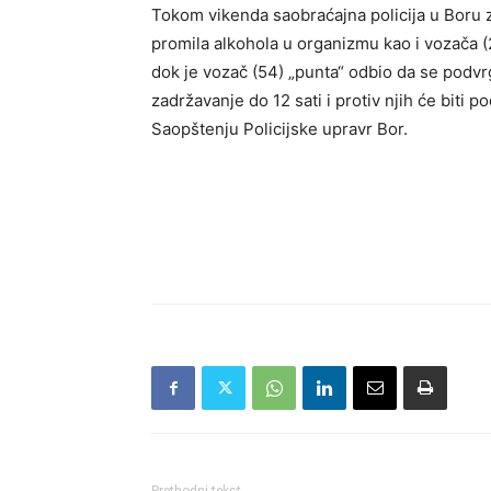
Tokom vikenda saobraćajna policija u Boru z
promila alkohola u organizmu kao i vozača (
dok je vozač (54) „punta“ odbio da se podv
zadržavanje do 12 sati i protiv njih će biti
Saopštenju Policijske upravr Bor.