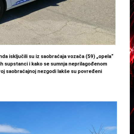
a isključili su iz saobraćaja vozača (59) „opela“
nih supstanci i kako se sumnja neprilagođenom
voj saobraćajnoj nezgodi lakše su povređeni