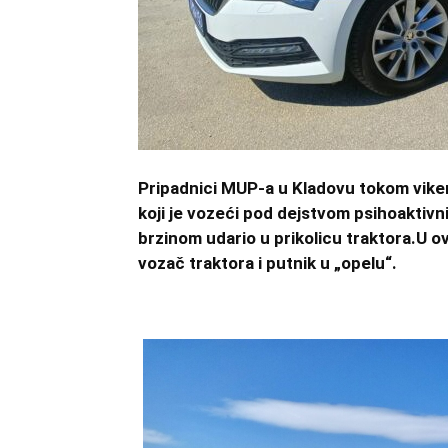
Pripadnici MUP-a u Kladovu tokom vikend
koji je vozeći pod dejstvom psihoaktiv
brzinom udario u prikolicu traktora.U o
vozač traktora i putnik u „opelu“.