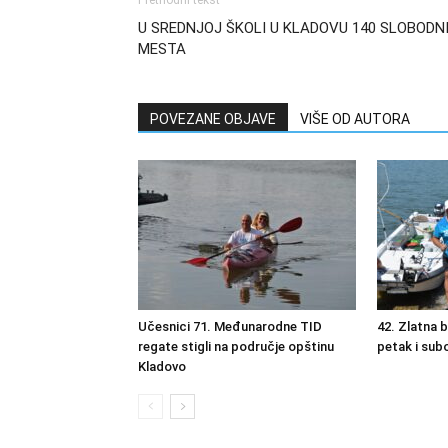
Prethodni tekst
U SREDNJOJ ŠKOLI U KLADOVU 140 SLOBODN
MESTA
POVEZANE OBJAVE
VIŠE OD AUTORA
Učesnici 71. Međunarodne TID
42. Zlatna 
regate stigli na područje opštinu
petak i sub
Kladovo