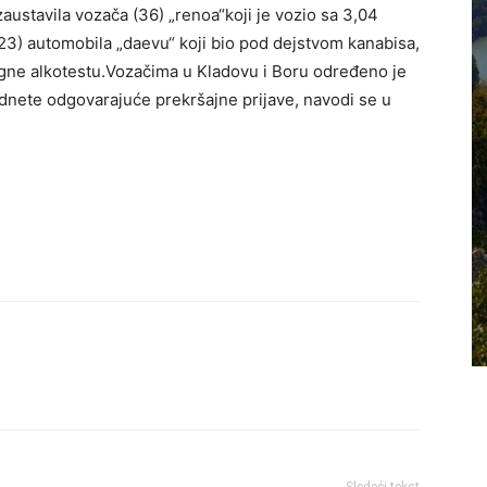
austavila vozača (36) „renoa“koji je vozio sa 3,04
23) automobila „daevu“ koji bio pod dejstvom kanabisa,
rgne alkotestu.Vozačima u Kladovu i Boru određeno je
 podnete odgovarajuće prekršajne prijave, navodi se u