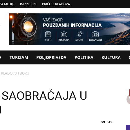
ZA MEDIJE
IMPRESUM
PRIČE IZ KLADOVA
A
TURIZAM
POLJOPRIVEDA
POLITIKA
KULTURA
U KLADOVU I BORU
Z SAOBRAĆAJA U
U
615