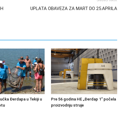
Sledeći tekst
IH
UPLATA OBAVEZA ZA MART DO 25.APRILA
bućka Đerdapa u Tekiji u
Pre 56 godina HE „Đerdap 1“ počela
otu
proizvodnju struje