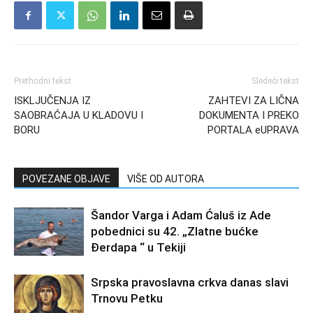
Prethodni tekst
Sledeći tekst
ISKLJUČENJA IZ
ZAHTEVI ZA LIČNA
SAOBRAĆAJA U KLADOVU I
DOKUMENTA I PREKO
BORU
PORTALA eUPRAVA
POVEZANE OBJAVE
VIŠE OD AUTORA
Šandor Varga i Adam Ćaluš iz Ade
pobednici su 42. „Zlatne bućke
Đerdapa “ u Tekiji
Srpska pravoslavna crkva danas slavi
Trnovu Petku