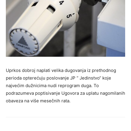
Uprkos dobroj naplati velika dugovanja iz prethodnog
perioda opterećuju poslovanje JP “ Jedinstvo“ koje
najvećim dužnicima nudi reprogram duga. To
podrazumeva poptisivanje Ugovora za uplatu nagomilanih
obaveza na više mesečnih rata.