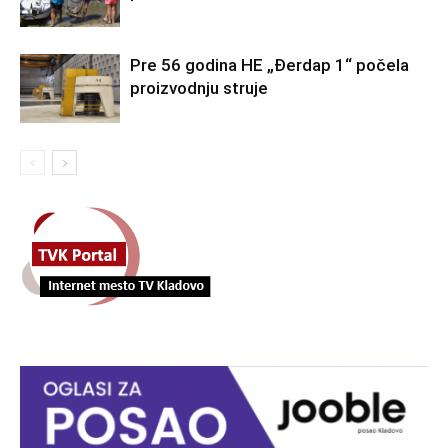
Pre 56 godina HE „Đerdap 1“ počela
proizvodnju struje