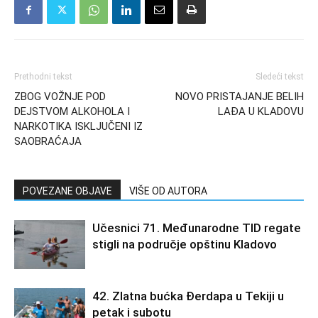
Prethodni tekst
Sledeći tekst
ZBOG VOŽNJE POD
NOVO PRISTAJANJE BELIH
DEJSTVOM ALKOHOLA I
LAĐA U KLADOVU
NARKOTIKA ISKLJUČENI IZ
SAOBRAĆAJA
POVEZANE OBJAVE
VIŠE OD AUTORA
Učesnici 71. Međunarodne TID regate
stigli na područje opštinu Kladovo
42. Zlatna bućka Đerdapa u Tekiji u
petak i subotu