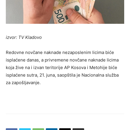
izvor: TV Kladovo
Redovne novčane naknade nezaposlenim licima biće
isplaćene danas, a privremene novčane naknade licima
koja žive na i izvan teritorije AP Kosova i Metohije biće
isplaćene sutra, 21. juna, saopštila je Nacionalna služba
za zapošljavanje.