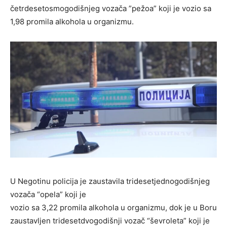
četrdesetosmogodišnjeg vozača ”pežoa” koji je vozio sa
1,98 promila alkohola u organizmu.
U Negotinu policija je zaustavila tridesetjednogodišnjeg
vozača “opela” koji je
vozio sa 3,22 promila alkohola u organizmu, dok je u Boru
zaustavljen tridesetdvogodišnji vozač “ševroleta” koji je