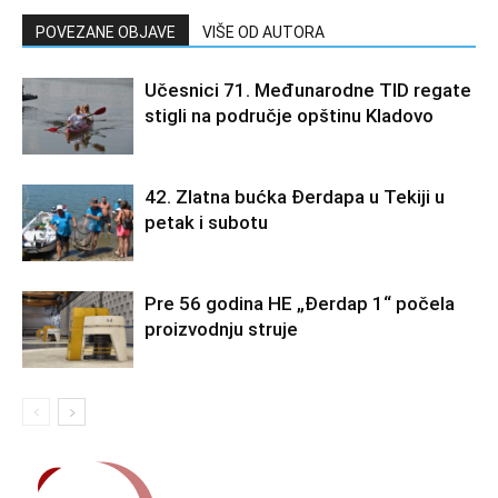
POVEZANE OBJAVE
VIŠE OD AUTORA
Učesnici 71. Međunarodne TID regate
stigli na područje opštinu Kladovo
42. Zlatna bućka Đerdapa u Tekiji u
petak i subotu
Pre 56 godina HE „Đerdap 1“ počela
proizvodnju struje