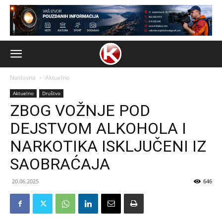
Naslovna
Aktuelno
Aktuelno
Društvo
ZBOG VOŽNJE POD
DEJSTVOM ALKOHOLA I
NARKOTIKA ISKLJUČENI IZ
SAOBRAĆAJA
20.06.2025
646