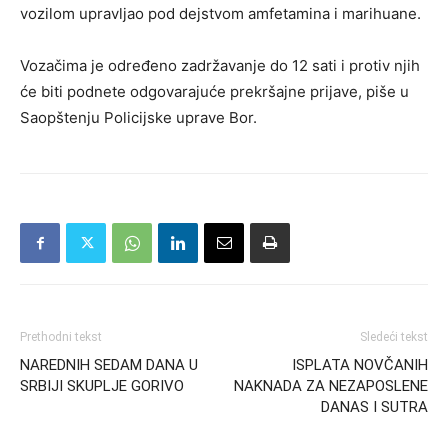
vozilom upravljao pod dejstvom amfetamina i marihuane.
Vozačima je određeno zadržavanje do 12 sati i protiv njih
će biti podnete odgovarajuće prekršajne prijave, piše u
Saopštenju Policijske uprave Bor.
Prethodni tekst
Sledeći tekst
NAREDNIH SEDAM DANA U
ISPLATA NOVČANIH
SRBIJI SKUPLJE GORIVO
NAKNADA ZA NEZAPOSLENE
DANAS I SUTRA