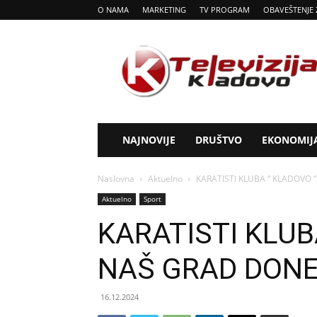
O NAMA
MARKETING
TV PROGRAM
OBAVEŠTENJE 
Tv
Kladovo
NAJNOVIJE
DRUŠTVO
EKONOMIJ
Naslovna
Aktuelno
KARATISTI KLUBA “ KLADOVO 
Aktuelno
Sport
KARATISTI KLUB
NAŠ GRAD DONE
16.12.2024