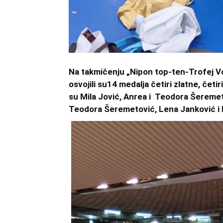
Na takmičenju „Nipon top-ten-Trofej V
osvojili su14 medalja četiri zlatne, četir
su Mila Jović, Anrea i Teodora Šeremeto
Teodora Šeremetović,
Lena
Janković
i 