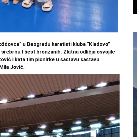
oždovca“ u Beogradu karatisti kluba “Kladovo”
i srebrnu I šest bronzanih. Zlatna odličja osvojile
vić i kata tim pionirke u sastavu sastavu
Mila Jović.