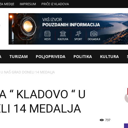
ZA MEDIJE
IMPRESUM
PRIČE IZ KLADOVA
A
TURIZAM
POLJOPRIVEDA
POLITIKA
KULTURA
“ U NAŠ GRAD DONELI 14 MEDALJA
A “ KLADOVO “ U
LI 14 MEDALJA
737