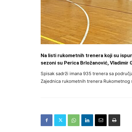
Na listi rukometnih trenera koji su ispun
sezoni su Perica Brložanović, Vladimir G
Spisak sadrži imana 935 trenera sa područja
Zajednica rukometnih trenera Rukometnog s