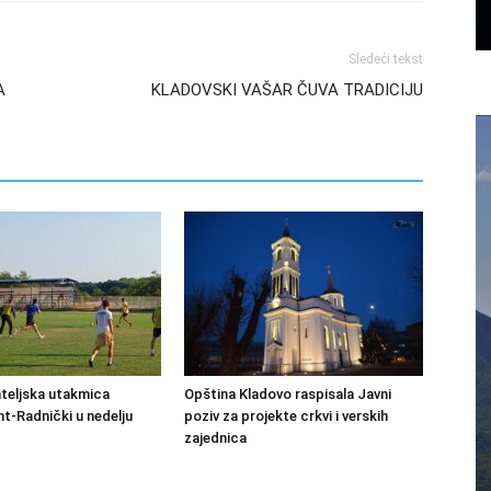
Sledeći tekst
A
KLADOVSKI VAŠAR ČUVA TRADICIJU
ateljska utakmica
Opština Kladovo raspisala Javni
-Radnički u nedelju
poziv za projekte crkvi i verskih
zajednica