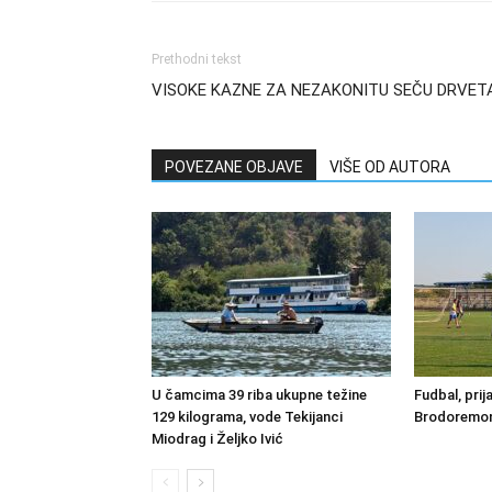
Prethodni tekst
VISOKE KAZNE ZA NEZAKONITU SEČU DRVET
POVEZANE OBJAVE
VIŠE OD AUTORA
U čamcima 39 riba ukupne težine
Fudbal, prij
129 kilograma, vode Tekijanci
Brodoremont
Miodrag i Željko Ivić