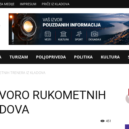
ZA MEDIJE
IMPRESUM
PRIČE IZ KLADOVA
A
TURIZAM
POLJOPRIVEDA
POLITIKA
KULTURA
ETNIH TRENERA IZ KLADOVA
TVORO RUKOMETNIH
ADOVA
451