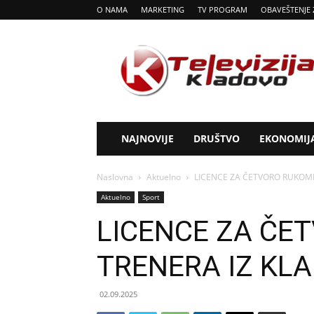
O NAMA
MARKETING
TV PROGRAM
OBAVEŠTENJE 
Tv
Kladovo
NAJNOVIJE
DRUŠTVO
EKONOMIJ
Naslovna
Aktuelno
LICENCE ZA ČETVORO RUKOM
Aktuelno
Sport
LICENCE ZA ČE
TRENERA IZ KL
02.09.2025