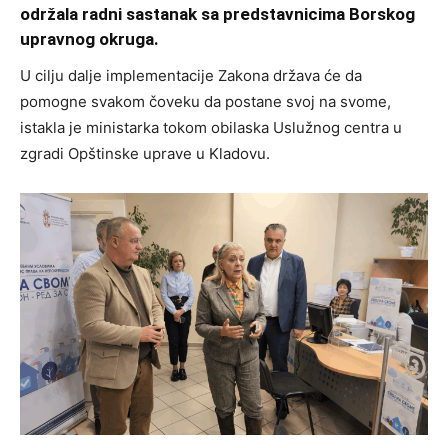
održala radni sastanak sa predstavnicima Borskog
upravnog okruga.
U cilju dalje implementacije Zakona država će da
pomogne svakom čoveku da postane svoj na svome,
istakla je ministarka tokom obilaska Uslužnog centra u
zgradi Opštinske uprave u Kladovu.