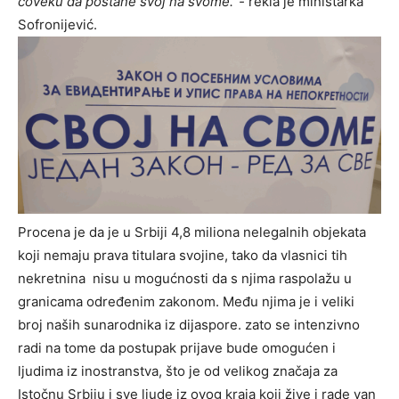
čoveku da postane svoj na svome.“-
rekla je ministarka
Sofronijević.
Procena je da je u Srbiji 4,8 miliona nelegalnih objekata
koji nemaju prava titulara svojine, tako da vlasnici tih
nekretnina nisu u mogućnosti da s njima raspolažu u
granicama određenim zakonom. Među njima je i veliki
broj naših sunarodnika iz dijaspore. zato se intenzivno
radi na tome da postupak prijave bude omogućen i
ljudima iz inostranstva, što je od velikog značaja za
Istočnu Srbiju i sve ljude iz ovog kraja koji žive i rade van