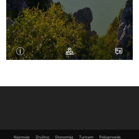
Najnovije
Društvo
Ekonomija
Turizam
Poljopriveda