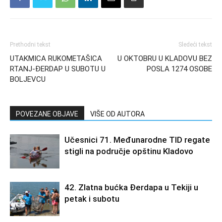
Prethodni tekst
Sledeći tekst
UTAKMICA RUKOMETAŠICA
U OKTOBRU U KLADOVU BEZ
RTANJ-ĐERDAP U SUBOTU U
POSLA 1274 OSOBE
BOLJEVCU
POVEZANE OBJAVE
VIŠE OD AUTORA
Učesnici 71. Međunarodne TID regate
stigli na područje opštinu Kladovo
42. Zlatna bućka Đerdapa u Tekiji u
petak i subotu