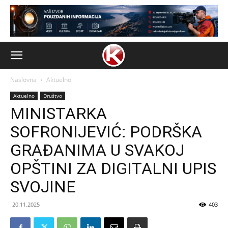
Naslovna
Aktuelno
Aktuelno
Društvo
MINISTARKA
SOFRONIJEVIĆ: PODRŠKA
GRAĐANIMA U SVAKOJ
OPŠTINI ZA DIGITALNI UPIS
SVOJINE
20.11.2025
403