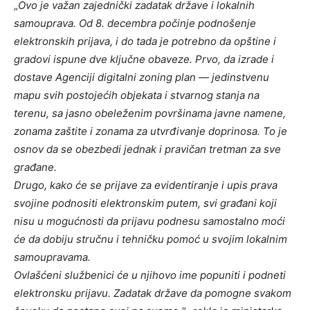
„
Ovo je važan zajednički zadatak države i lokalnih
samouprava. Od 8. decembra počinje podnošenje
elektronskih prijava, i do tada je potrebno da opštine i
gradovi ispune dve ključne obaveze. Prvo, da izrade i
dostave Agenciji digitalni zoning plan — jedinstvenu
mapu svih postojećih objekata i stvarnog stanja na
terenu, sa jasno obeleženim površinama javne namene,
zonama zaštite i zonama za utvrđivanje doprinosa. To je
osnov da se obezbedi jednak i pravičan tretman za sve
građane.
Drugo, kako će se prijave za evidentiranje i upis prava
svojine podnositi elektronskim putem, svi građani koji
nisu u mogućnosti da prijavu podnesu samostalno moći
će da dobiju stručnu i tehničku pomoć u svojim lokalnim
samoupravama.
Ovlašćeni službenici će u njihovo ime popuniti i podneti
elektronsku prijavu.
Zadatak države da pomogne svakom