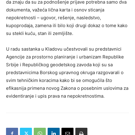
da znaju da su za podnošenje prijave potrebna samo dva
dokumenta, važeća lična karta i osnov sticanja
nepokretnosti – ugovor, rešenje, nasledstvo,
kupoprodaja, zamena ili bilo koji drugi dokaz o tome kako
su stekli kuću, stan ili zemljište.
U radu sastanka u Kladovu učestvovali su predstavnici
Agencije za prostorno planiranje i urbanizam Republike
Srbije i Republičkog geodetskog zavoda koji su sa
predstavnicima Borskog upravnog okruga razgovarali o
svim tehničkim koracima kako bi se omogućila što
efikasnija primena novog Zakona o posebnim uslovima za
evidentiranje i upis prava na nepokretnostima.