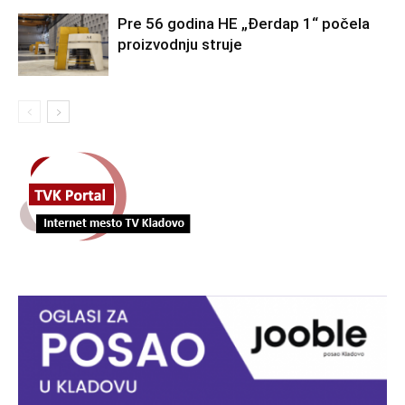
Pre 56 godina HE „Đerdap 1“ počela
proizvodnju struje