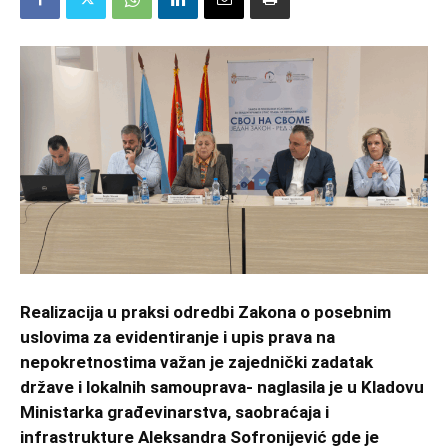
Realizacija u praksi odredbi Zakona o posebnim
uslovima za evidentiranje i upis prava na
nepokretnostima važan je zajednički zadatak
države i lokalnih samouprava- naglasila je u Kladovu
Ministarka građevinarstva, saobraćaja i
infrastrukture Aleksandra Sofronijević gde je