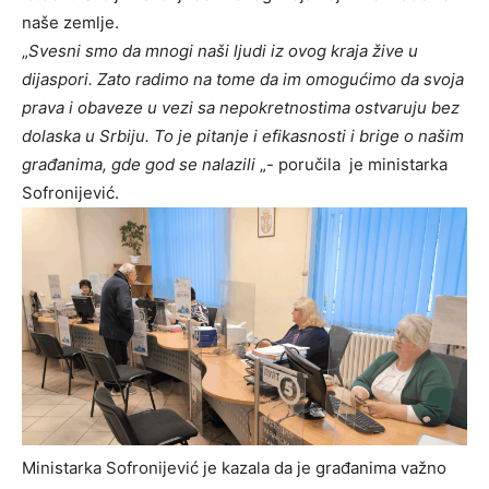
naše zemlje.
„
Svesni smo da mnogi naši ljudi iz ovog kraja žive u
dijaspori. Zato radimo na tome da im omogućimo da svoja
prava i obaveze u vezi sa nepokretnostima ostvaruju bez
dolaska u Srbiju. To je pitanje i efikasnosti i brige o našim
građanima, gde god se nalazili
„- poručila je ministarka
Sofronijević.
Ministarka Sofronijević je kazala da je građanima važno