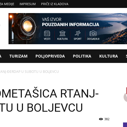
ZA MEDIJE
IMPRESUM
PRIČE IZ KLADOVA
A
TURIZAM
POLJOPRIVEDA
POLITIKA
KULTURA
ANJ-ĐERDAP U SUBOTU U BOLJEVCU
METAŠICA RTANJ-
TU U BOLJEVCU
382