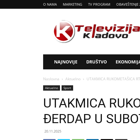
O NAMA
MARKETING
TV PROGRAM
OBAVEŠTENJE 
Tv
Kladovo
NAJNOVIJE
DRUŠTVO
EKONOMIJ
Naslovna
Aktuelno
UTAKMICA RUKOMETAŠICA RT
Aktuelno
Sport
UTAKMICA RUKO
ĐERDAP U SUBO
20.11.2025