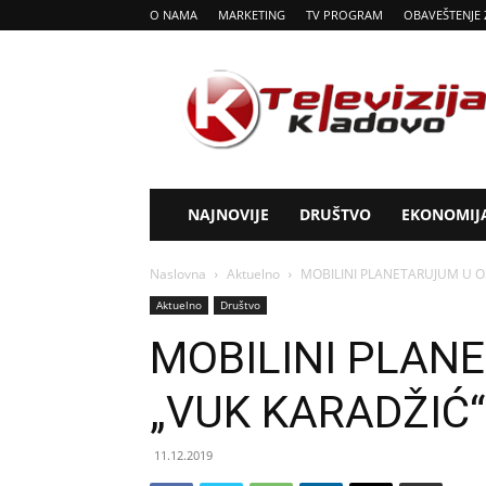
O NAMA
MARKETING
TV PROGRAM
OBAVEŠTENJE 
Tv
Kladovo
NAJNOVIJE
DRUŠTVO
EKONOMIJ
Naslovna
Aktuelno
MOBILINI PLANETARUJUM U O
Aktuelno
Društvo
MOBILINI PLAN
„VUK KARADŽIĆ
11.12.2019