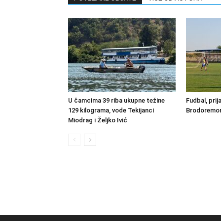
U čamcima 39 riba ukupne težine
Fudbal, prij
129 kilograma, vode Tekijanci
Brodoremont
Miodrag i Željko Ivić