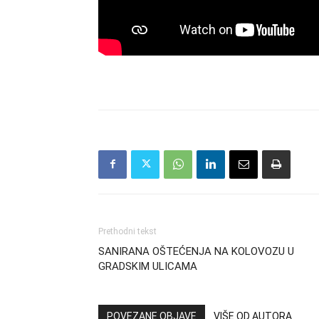
Prethodni tekst
SANIRANA OŠTEĆENJA NA KOLOVOZU U
GRADSKIM ULICAMA
POVEZANE OBJAVE
VIŠE OD AUTORA