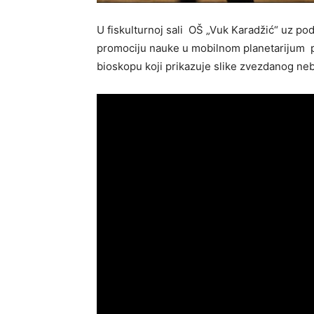
U fiskulturnoj sali OŠ „Vuk Karadžić“ uz po
promociju nauke u mobilnom planetarijum p
bioskopu koji prikazuje slike zvezdanog neb