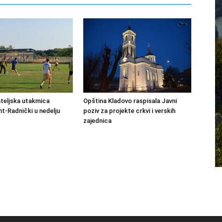
ateljska utakmica
Opština Kladovo raspisala Javni
-Radnički u nedelju
poziv za projekte crkvi i verskih
zajednica