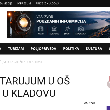
ZA MEDIJE
IMPRESUM
PRIČE IZ KLADOVA
A
TURIZAM
POLJOPRIVEDA
POLITIKA
KULTURA
Š „VUK KARADŽIĆ“ U KLADOVU
ETARUJUM U OŠ
“ U KLADOVU
1240