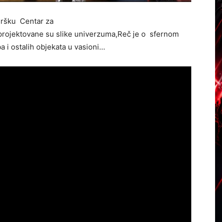
dršku Centar za
rojektovane su slike univerzuma,Reč je o sfernom
a i ostalih objekata u vasioni…