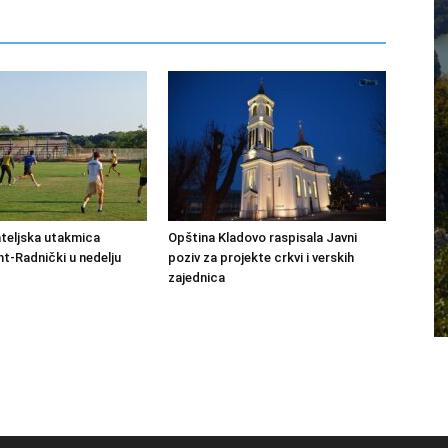
ateljska utakmica
Opština Kladovo raspisala Javni
-Radnički u nedelju
poziv za projekte crkvi i verskih
zajednica