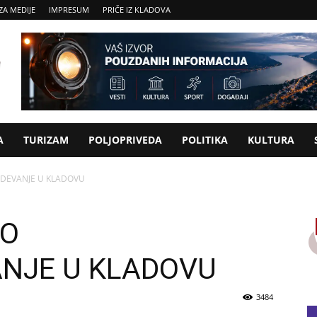
ZA MEDIJE
IMPRESUM
PRIČE IZ KLADOVA
A
TURIZAM
POLJOPRIVEDA
POLITIKA
KULTURA
DEVANJE U KLADOVU
NO
NJE U KLADOVU
3484