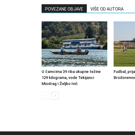
POVEZANE OBJAVE
VIŠE OD AUTORA
U čamcima 39 riba ukupne težine
Fudbal, prij
129 kilograma, vode Tekijanci
Brodoremont
Miodrag i Željko Ivić