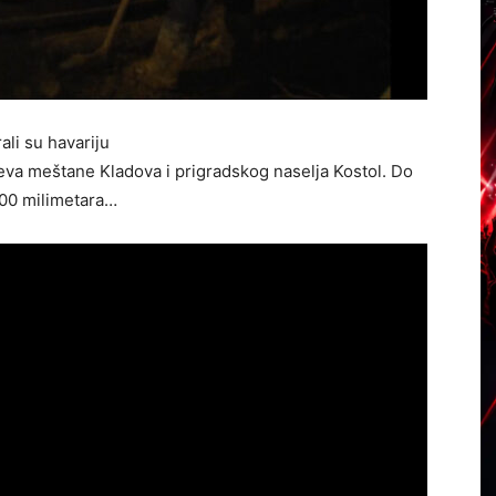
ali su havariju
va meštane Kladova i prigradskog naselja Kostol. Do
400 milimetara…