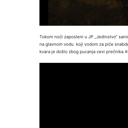
Tokom noći zaposleni u JP „Jedinstvo“ sanir
na glavnom vodu koji vodom za piće snabde
kvara je došlo zbog pucanja cevi prečnika 