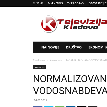
O NAMA
MARKETING
TV PROGRAM
OBAVEŠTENJE 
Tv
Kladovo
NAJNOVIJE
DRUŠTVO
EKONOMIJ
Naslovna
Aktuelno
NORMALIZOVANO VODOSNAB
Aktuelno
NORMALIZOVA
VODOSNABDEVA
24.08.2019