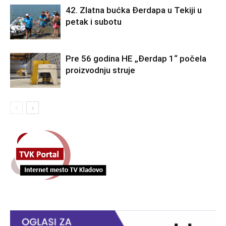
42. Zlatna bućka Đerdapa u Tekiji u
petak i subotu
Pre 56 godina HE „Đerdap 1“ počela
proizvodnju struje