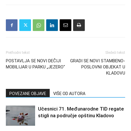
Prethodni tekst
Sledeći tekst
POSTAVLJA SE NOVI DEČIJI
GRADI SE NOVI STAMBENO-
MOBILIJAR U PARKU „JEZERO“
POSLOVNI OBJEKAT U
KLADOVU
POVEZANE OBJAVE
VIŠE OD AUTORA
Učesnici 71. Međunarodne TID regate
stigli na područje opštinu Kladovo