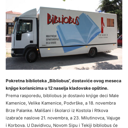
Pokretna biblioteka „Bibliobus“, dostaviće ovog meseca
knjige korisnicima u 12 naselja kladovske opštine.
Prema rasporedu, bibliobus je dostavio knjige deci Male
Kamenice, Velike Kamenice, Podvrške, a 18. novembra
Brze Palanke. Mališani i školarci iz Kostola i Rtkova
izabraće naslove 21. novembra, a 23. Milutinovca, Vajuge
i Korbova. U Davidivcu, Novom Sipu i Tekiji bibliobus će