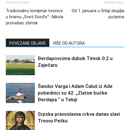
Prethodni tekst
Sledeći tekst
Tradicinalno lomljenje česnice
Od 1. januara u Srbiji skuplja
u hramu „Sveti Đorđe“- Nikola
putarina
pronašao zlatnik
POVEZANE OBJAVE
VIŠE OD AUTORA
Đerdapovcima dubok Timok 0:2 u
Zaječaru
Šandor Varga i Adam Ćaluš iz Ade
pobednici su 42. „Zlatne bućke
Đerdapa “ u Tekiji
Srpska pravoslavna crkva danas slavi
Trnovu Petku