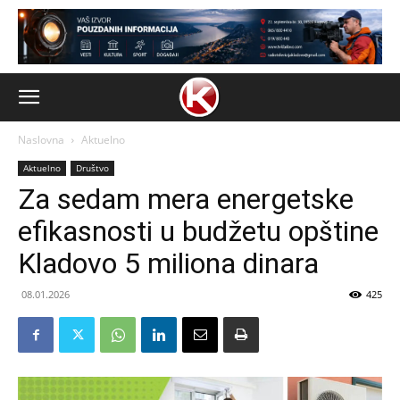
Naslovna
Aktuelno
Aktuelno
Društvo
Za sedam mera energetske
efikasnosti u budžetu opštine
Kladovo 5 miliona dinara
08.01.2026
425