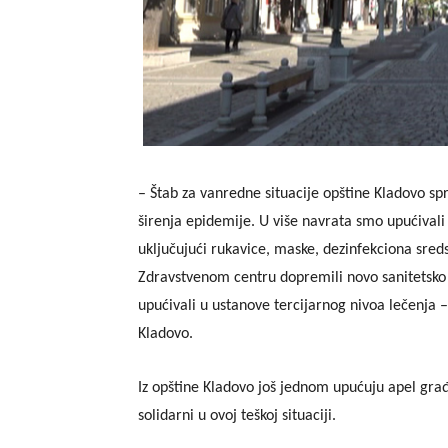
– Štab za vanredne situacije opštine Kladovo sp
širenja epidemije. U više navrata smo upućiva
uključujući rukavice, maske, dezinfekciona sre
Zdravstvenom centru dopremili novo sanitetsko ko
upućivali u ustanove tercijarnog nivoa lečenja
Kladovo.
Iz
o
pštine Kladovo još jednom upućuju apel gra
solidarni u ovoj teškoj situaciji.