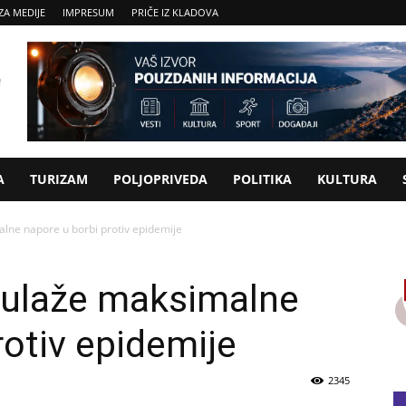
ZA MEDIJE
IMPRESUM
PRIČE IZ KLADOVA
A
TURIZAM
POLJOPRIVEDA
POLITIKA
KULTURA
lne napore u borbi protiv epidemije
 ulaže maksimalne
rotiv epidemije
2345