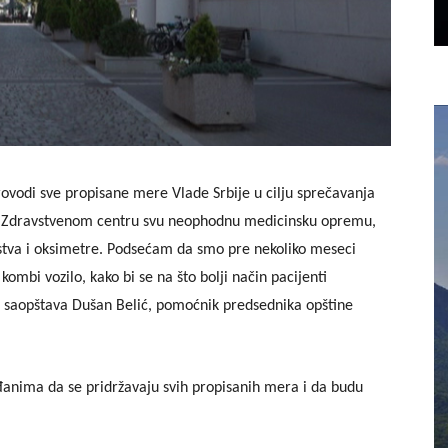
rovodi sve propisane mere Vlade Srbije u cilju sprečavanja
li Zdravstvenom centru svu neophodnu medicinsku opremu,
dstva i oksimetre. Podsećam da smo pre nekoliko meseci
mbi vozilo, kako bi se na što bolji način pacijenti
 – saopštava Dušan Belić, pomoćnik predsednika opštine
đanima da se pridržavaju
svih
propisanih mera
i da budu