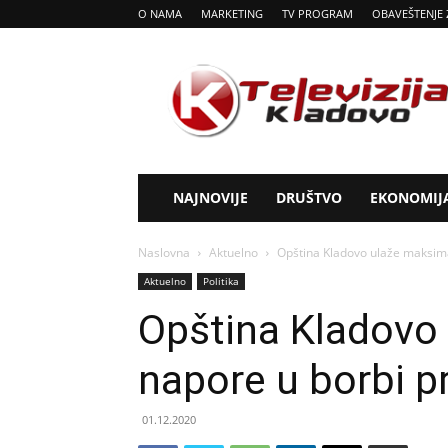
O NAMA
MARKETING
TV PROGRAM
OBAVEŠTENJE 
Tv
Kladovo
NAJNOVIJE
DRUŠTVO
EKONOMIJ
Naslovna
Aktuelno
Opština Kladovo ulaže maksima
Aktuelno
Politika
Opština Kladovo
napore u borbi p
01.12.2020