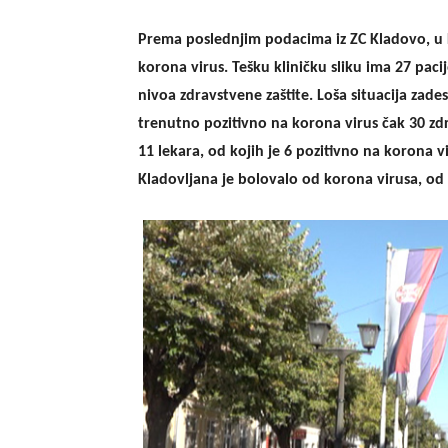
Prema poslednjim podacima iz ZC Kladovo, u 
korona virus.
Tešku kliničku sliku ima 27 paci
nivoa zdravstvene zaštite. Loša
situacija zades
trenutno pozitivno na korona virus čak 30 zd
11 lekara, od kojih je 6 pozitivno na korona 
Kladovljana je bolovalo od
korona
virusa, od