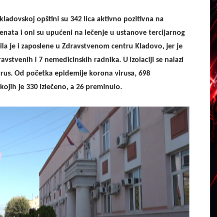
kladovskoj opštini
su
342 lica aktivno pozitivn
a
na
jenata i oni su upućeni na lečenje u ustanove tercijarnog
ila je
i zaposlene u Zdravstvenom centru Kladovo
, jer je
ravstvenih i 7 nemedicinskih radnika.
U izolaciji se nalazi
virus. Od početka epidemije korona virusa, 698
 kojih je 330 izlečeno, a 26 preminulo.