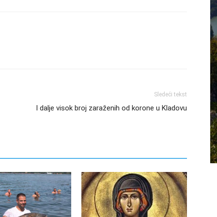
Sledeći tekst
I dalje visok broj zaraženih od korone u Kladovu