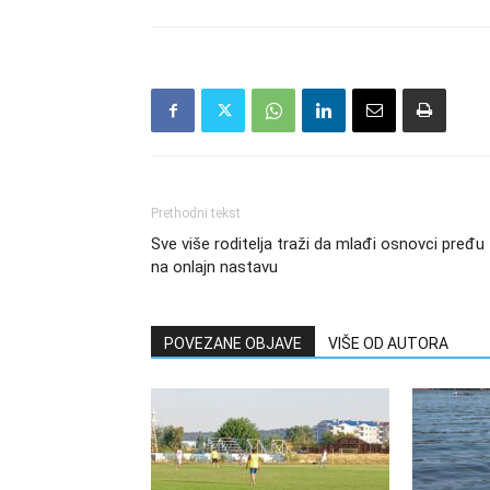
Prethodni tekst
Sve više roditelja traži da mlađi osnovci pređu
na onlajn nastavu
POVEZANE OBJAVE
VIŠE OD AUTORA