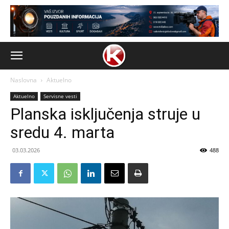
Naslovna
Aktuelno
Aktuelno
Servisne vesti
Planska isključenja struje u
sredu 4. marta
03.03.2026
488