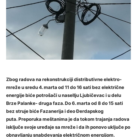
Zbog radova na rekonstrukciji distributivne elektro-
mreže u sredu 4. marta od 11 do 16 sati bez električne
energije biće potrošači u nasellju Ljubičevac i u delu
Brze Palanke- druga faza. Do 6. marta od 8 do 15 sati
bez struje biće Fazanerija i deo Đerdapskog
puta. Preporuka meštanima je da tokom trajanja radova
isključe svoje uređaje sa mreže i da ih ponovo uključe po
obnavljanju snabdevanja električnom energijom.