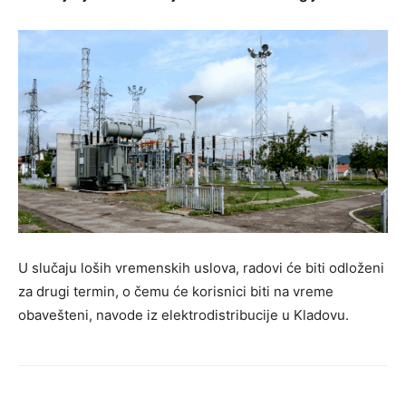
U slučaju loših vremenskih uslova, radovi će biti odloženi
za drugi termin, o čemu će korisnici biti na vreme
obavešteni, navode iz elektrodistribucije u Kladovu.