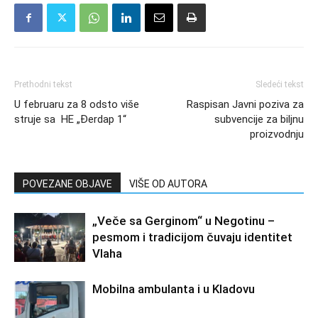
Prethodni tekst
Sledeći tekst
U februaru za 8 odsto više
Raspisan Javni poziva za
struje sa HE „Đerdap 1“
subvencije za biljnu
proizvodnju
POVEZANE OBJAVE
VIŠE OD AUTORA
„Veče sa Gerginom“ u Negotinu –
pesmom i tradicijom čuvaju identitet
Vlaha
Mobilna ambulanta i u Kladovu