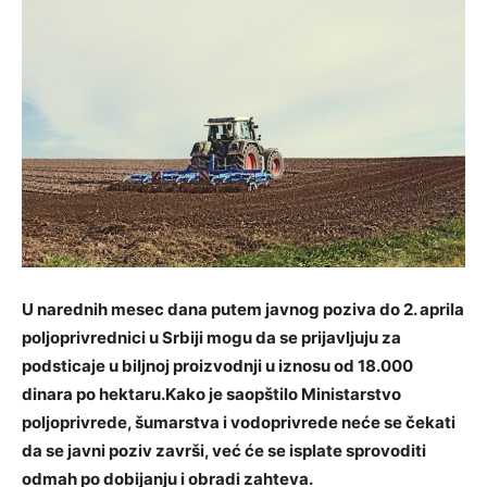
U narednih mesec dana putem javnog poziva do 2. aprila
poljoprivrednici u Srbiji mogu da se prijavljuju za
podsticaje u biljnoj proizvodnji u iznosu od 18.000
dinara po hektaru.Kako je saopštilo Ministarstvo
poljoprivrede, šumarstva i vodoprivrede neće se čekati
da se javni poziv završi, već će se isplate sprovoditi
odmah po dobijanju i obradi zahteva.