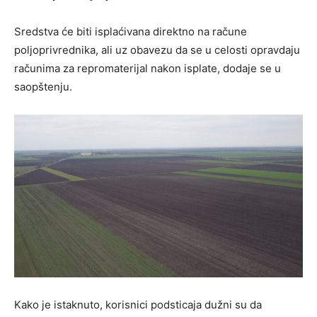
Sredstva će biti isplaćivana direktno na račune
poljoprivrednika, ali uz obavezu da se u celosti opravdaju
računima za repromaterijal nakon isplate, dodaje se u
saopštenju.
Kako je istaknuto, korisnici podsticaja dužni su da