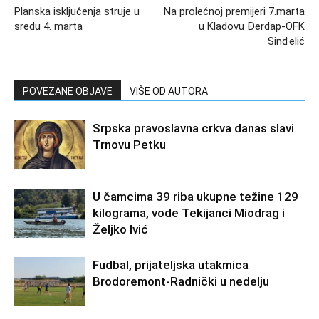
Planska isključenja struje u
Na prolećnoj premijeri 7.marta
sredu 4. marta
u Kladovu Đerdap-OFK
Sinđelić
POVEZANE OBJAVE
VIŠE OD AUTORA
Srpska pravoslavna crkva danas slavi
Trnovu Petku
U čamcima 39 riba ukupne težine 129
kilograma, vode Tekijanci Miodrag i
Željko Ivić
Fudbal, prijateljska utakmica
Brodoremont-Radnički u nedelju