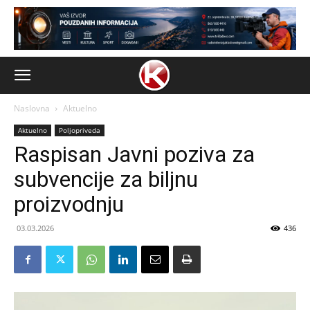
Naslovna
Aktuelno
Aktuelno
Poljopriveda
Raspisan Javni poziva za
subvencije za biljnu
proizvodnju
03.03.2026
436