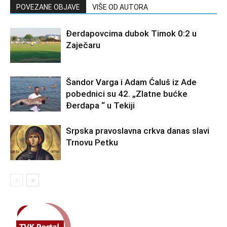
POVEZANE OBJAVE
VIŠE OD AUTORA
Đerdapovcima dubok Timok 0:2 u
Zaječaru
Šandor Varga i Adam Ćaluš iz Ade
pobednici su 42. „Zlatne bućke
Đerdapa “ u Tekiji
Srpska pravoslavna crkva danas slavi
Trnovu Petku