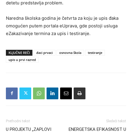
detetu predstavlja problem.
Naredna školska godina je četvrta za koju je upis đaka
omogućen putem portala eUprava, gde postoji usluga
eZakazivanje termina za upis i testiranje.
KLJUČNE REČI
đaci prvaci
osnovna škola
testiranje
upis u prvi razred
Prethodni tekst
Sledeći tekst
U PROJEKTU „ZAPLOVI
ENERGETSKA EFIKASNOST U