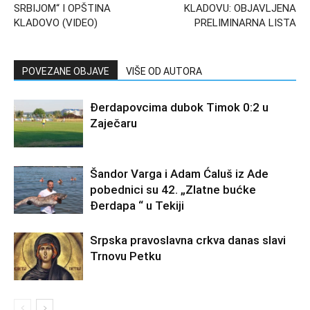
SRBIJOM“ I OPŠTINA
KLADOVU: OBJAVLJENA
KLADOVO (VIDEO)
PRELIMINARNA LISTA
POVEZANE OBJAVE
VIŠE OD AUTORA
Đerdapovcima dubok Timok 0:2 u
Zaječaru
Šandor Varga i Adam Ćaluš iz Ade
pobednici su 42. „Zlatne bućke
Đerdapa “ u Tekiji
Srpska pravoslavna crkva danas slavi
Trnovu Petku