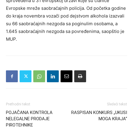
sprovedena u 31 evropskoj državi koje su članice
Evropske mreže saobraćajnih policija. Od početka godine
do kraja novembra vozači pod dejstvom alkohola izazvali
su 66 saobraćajnih nezgoda sa poginulim osobama, a
1.645 saobraćajnih nezgoda sa povređenima, saopštio je
MUP.
Prethodni tekst
Sledeći tekst
POJAČANA KONTROLA
RASPISAN KONKURS „UKUSI
NELEGALNE PRODAJE
MOGA KRAJA“
PIROTEHNIKE