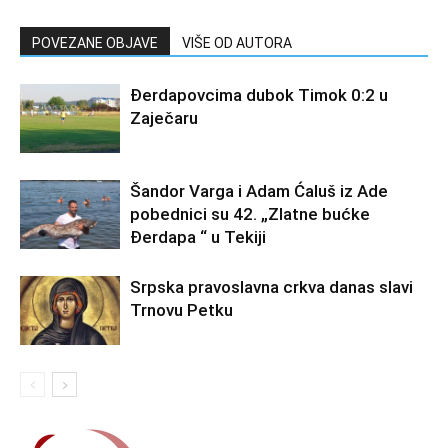
POVEZANE OBJAVE
VIŠE OD AUTORA
Đerdapovcima dubok Timok 0:2 u
Zaječaru
Šandor Varga i Adam Ćaluš iz Ade
pobednici su 42. „Zlatne bućke
Đerdapa “ u Tekiji
Srpska pravoslavna crkva danas slavi
Trnovu Petku