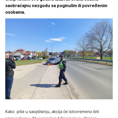
saobraćajnu nezgodu sa poginulim ili povređenim
osobama.
Kako piše u saopštenju, akcija će istovremeno biti