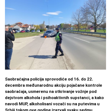
Saobraćajna policija sprovodiće od 16. do 22.
decembra međunarodnu akciju pojačane kontrole
saobraćaja, usmerenu na otkrivanje vožnje pod
dejstvom alkohola i psihoaktivnih supstanci, a kako
navodi MUP, alkoholisani vozači su na putevima u
Srbiji tokom ove godine izazvali svaku sedmu