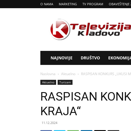
O NAMA
MARKETING
TV PROGRAM
OBAVEŠTENJE 
Tv
Kladovo
NAJNOVIJE
DRUŠTVO
EKONOMIJ
Naslovna
Aktuelno
RASPISAN KONKURS „UKUSI M
Aktuelno
Turizam
RASPISAN KONK
KRAJA“
11.12.2024