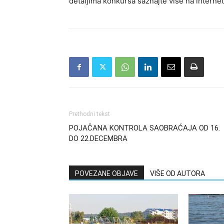
detaljima konkursa saznajte više na interne
Prethodni tekst
POJAČANA KONTROLA SAOBRAĆAJA OD 16.
DO 22.DECEMBRA
POVEZANE OBJAVE
VIŠE OD AUTORA