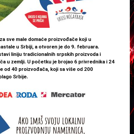
 za sve male domaće proizvođače koji u
stale u Srbiji, a otvoren je do 9. februara.
avi liniju tradicionalnih srpskih proizvoda i
a u zemlji. U početku je brojao 6 privrednika i 24
še od 40 proizvođača, koji sa više od 200
lago Srbije.