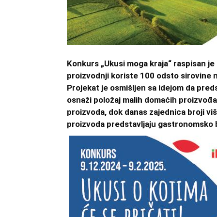
Konkurs „Ukusi moga kraja“ raspisan je
proizvodnji koriste 100 odsto sirovine na
Projekat je osmišljen sa idejom da predst
osnaži položaj malih domaćih proizvođač
proizvoda, dok danas zajednica broji vi
proizvoda predstavljaju gastronomsko b