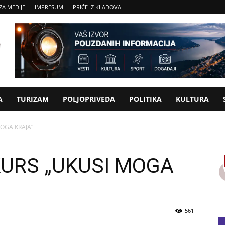
ZA MEDIJE
IMPRESUM
PRIČE IZ KLADOVA
A
TURIZAM
POLJOPRIVEDA
POLITIKA
KULTURA
OGA KRAJA“
URS „UKUSI MOGA
561