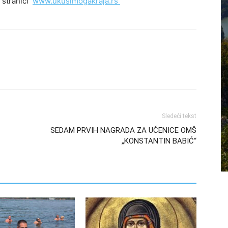
t stranici
www.ukusimogakraja.rs
Sledeći tekst
SEDAM PRVIH NAGRADA ZA UČENICE OMŠ
„KONSTANTIN BABIĆ“