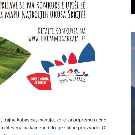
r, trajne kobasice, mantije, kore za pripremu ručno
ašna mlevena na kamenu i druge slične proizvode. O