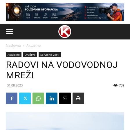
Naslovna
Aktuelno
Aktuelno
Društvo
Servisne vesti
RADOVI NA VODOVODNOJ
MREŽI
31.08.2023
739