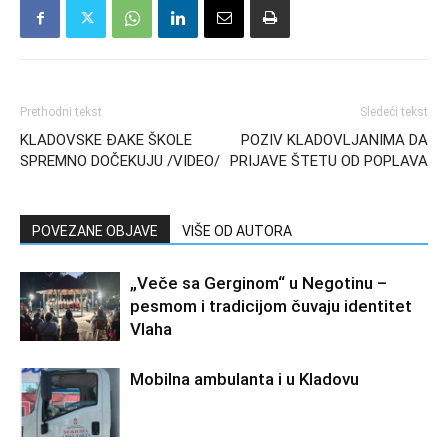
Prethodni tekst
Sledeći tekst
KLADOVSKE ĐAKE ŠKOLE
POZIV KLADOVLJANIMA DA
SPREMNO DOČEKUJU /VIDEO/
PRIJAVE ŠTETU OD POPLAVA
POVEZANE OBJAVE
VIŠE OD AUTORA
„Veče sa Gerginom“ u Negotinu –
pesmom i tradicijom čuvaju identitet
Vlaha
Mobilna ambulanta i u Kladovu