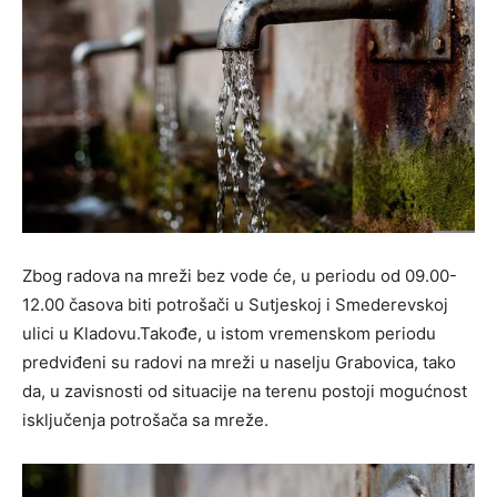
Zbog radova na mreži bez vode će, u periodu od 09.00-
12.00 časova biti potrošači u Sutjeskoj i Smederevskoj
ulici u Kladovu.Takođe, u istom vremenskom periodu
predviđeni su radovi na mreži u naselju Grabovica, tako
da, u zavisnosti od situacije na terenu postoji mogućnost
isključenja potrošača sa mreže.