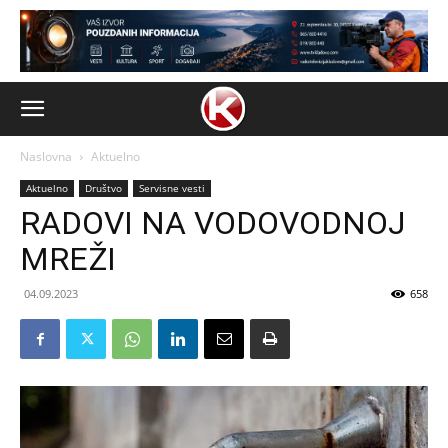
Naslovna
Aktuelno
Aktuelno
Društvo
Servisne vesti
RADOVI NA VODOVODNOJ
MREŽI
04.09.2023
658