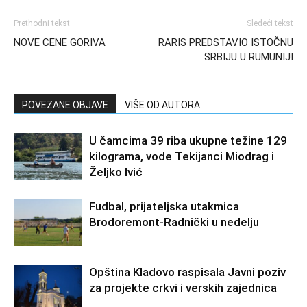
Prethodni tekst
Sledeći tekst
NOVE CENE GORIVA
RARIS PREDSTAVIO ISTOČNU
SRBIJU U RUMUNIJI
POVEZANE OBJAVE
VIŠE OD AUTORA
U čamcima 39 riba ukupne težine 129
kilograma, vode Tekijanci Miodrag i
Željko Ivić
Fudbal, prijateljska utakmica
Brodoremont-Radnički u nedelju
Opština Kladovo raspisala Javni poziv
za projekte crkvi i verskih zajednica