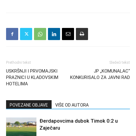
Prethodni tekst
Sledeći tekst
USKRŠNJI I PRVOMAJSKI
JP „KOMUNALAC“
PRAZNICI U KLADOVSKIM
KONKURISALO ZA JAVNI RAD
HOTELIMA
POVEZANE OBJAVE
VIŠE OD AUTORA
Đerdapovcima dubok Timok 0:2 u
Zaječaru