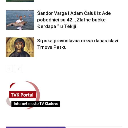
Šandor Varga i Adam Ćaluš iz Ade
pobednici su 42. „Zlatne bućke
Đerdapa “ u Tekiji
Srpska pravoslavna crkva danas slavi
Trnovu Petku