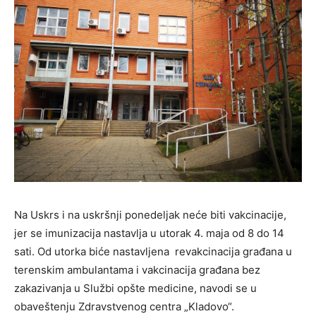
Na Uskrs i na uskršnji ponedeljak neće biti vakcinacije,
jer se imunizacija nastavlja u utorak 4. maja od 8 do 14
sati. Od utorka biće nastavljena revakcinacija građana u
terenskim ambulantama i vakcinacija građana bez
zakazivanja u Službi opšte medicine, navodi se u
obaveštenju Zdravstvenog centra „Kladovo“.