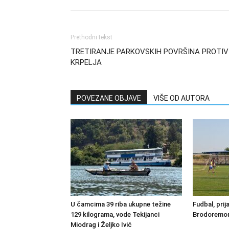
Prethodni tekst
TRETIRANJE PARKOVSKIH POVRŠINA PROTIV
KRPELJA
POVEZANE OBJAVE
VIŠE OD AUTORA
U čamcima 39 riba ukupne težine
Fudbal, prij
129 kilograma, vode Tekijanci
Brodoremont
Miodrag i Željko Ivić