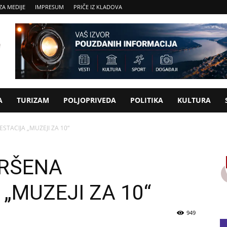
ZA MEDIJE
IMPRESUM
PRIČE IZ KLADOVA
A
TURIZAM
POLJOPRIVEDA
POLITIKA
KULTURA
TACIJA „MUZEJI ZA 10“
VRŠENA
„MUZEJI ZA 10“
949