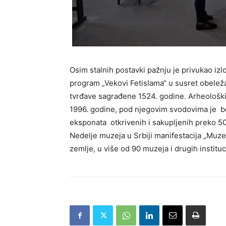
Osim stalnih postavki pažnju je privukao izl
program „Vekovi Fetislama“ u susret obele
tvrđave sagrađene 1524. godine. Arheološki
1996. godine, pod njegovim svodovima je bo
eksponata otkrivenih i sakupljenih preko 50 
Nedelje muzeja u Srbiji manifestacija „Muze
zemlje, u više od 90 muzeja i drugih instituc