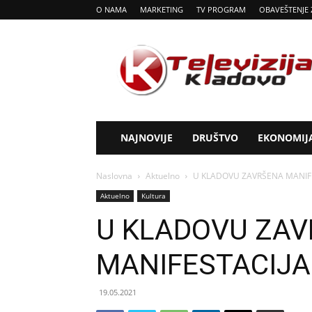
O NAMA
MARKETING
TV PROGRAM
OBAVEŠTENJE 
Tv
Kladovo
NAJNOVIJE
DRUŠTVO
EKONOMIJ
Naslovna
Aktuelno
U KLADOVU ZAVRŠENA MANIFES
Aktuelno
Kultura
U KLADOVU ZA
MANIFESTACIJA 
19.05.2021