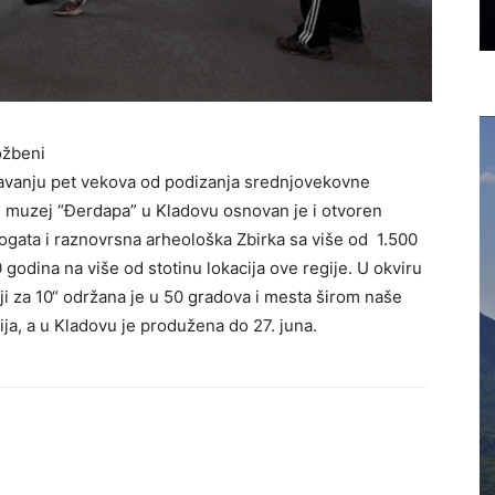
ožbeni
žavanju pet vekova od podizanja srednjovekovne
 muzej “Đerdapa” u Kladovu osnovan je i otvoren
gata i raznovrsna arheološka Zbirka sa više od 1.500
godina na više od stotinu lokacija ove regije. U okviru
ji za 10“ održana je u 50 gradova i mesta širom naše
ija, a u Kladovu je produžena do 27. juna.