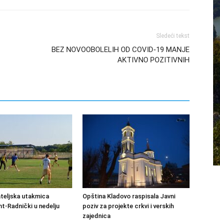
Sledeći tekst
BEZ NOVOOBOLELIH OD COVID-19 MANJE
AKTIVNO POZITIVNIH
ateljska utakmica
Opština Kladovo raspisala Javni
-Radnički u nedelju
poziv za projekte crkvi i verskih
zajednica