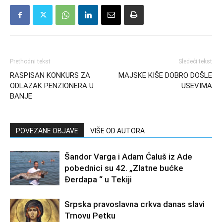
Prethodni tekst
Sledeći tekst
RASPISAN KONKURS ZA
MAJSKE KIŠE DOBRO DOŠLE
ODLAZAK PENZIONERA U
USEVIMA
BANJE
POVEZANE OBJAVE
VIŠE OD AUTORA
Šandor Varga i Adam Ćaluš iz Ade
pobednici su 42. „Zlatne bućke
Đerdapa “ u Tekiji
Srpska pravoslavna crkva danas slavi
Trnovu Petku