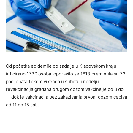
Od početka epidemije do sada je u Kladovskom kraju
inficirano 1730 osoba oporavilo se 1613 preminula su 73
pacijenata.Tokom vikenda u subotu i nedelju
revakcinacija građana drugom dozom vakcine je od 8 do
11 dok je vakcinacija bez zakazivanja prvom dozom cepiva
od 11 do 15 sati.