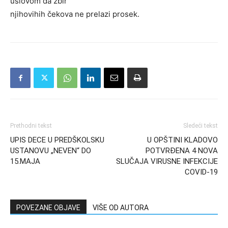
uslovom da zbir
njihovihih čekova ne prelazi prosek.
Prethodni tekst
Sledeći tekst
UPIS DECE U PREDŠKOLSKU
U OPŠTINI KLADOVO
USTANOVU „NEVEN“ DO
POTVRĐENA 4 NOVA
15.MAJA
SLUČAJA VIRUSNE INFEKCIJE
COVID-19
POVEZANE OBJAVE
VIŠE OD AUTORA