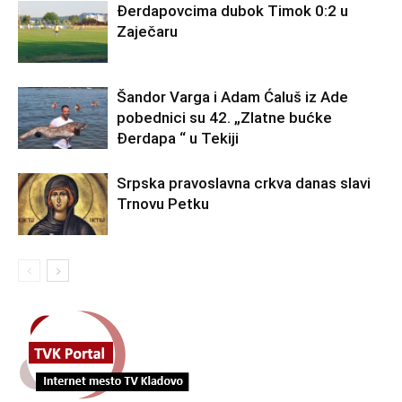
Đerdapovcima dubok Timok 0:2 u
Zaječaru
Šandor Varga i Adam Ćaluš iz Ade
pobednici su 42. „Zlatne bućke
Đerdapa “ u Tekiji
Srpska pravoslavna crkva danas slavi
Trnovu Petku