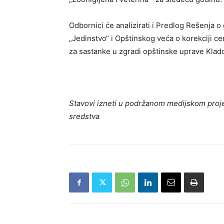
Odbornici će analizirati i Predlog Rešenja
„Jedinstvo“ i Opštinskog veća o korekciji c
za sastanke u zgradi opštinske uprave Klado
Stavovi izneti u podržanom medijskom proje
sredstva