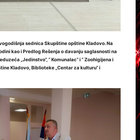
ovogodišnja sednica Skupštine opštine Kladovo. Na
dini kao i Predlog Rešenja o davanju saglasnosti na
eduzeća „Jedinstvo“, “ Komunalac“ i “ Zoohigijena i
tine Kladovo, Biblioteke „Centar za kulturu“ i