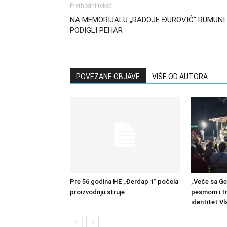
Prethodni tekst
NA MEMORIJALU „RADOJE ĐUROVIĆ“ RUMUNI
PODIGLI PEHAR
POVEZANE OBJAVE
VIŠE OD AUTORA
Pre 56 godina HE „Đerdap 1“ počela
„Veče sa Ge
proizvodnju struje
pesmom i tr
identitet Vl