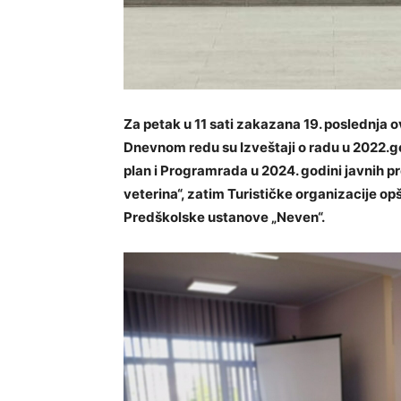
Za petak u 11 sati zakazana 19. poslednja 
Dnevnom redu su Izveštaji o radu u 2022.go
plan i Programrada u 2024. godini javnih pr
veterina“, zatim Turističke organizacije opš
Predškolske ustanove „Neven“.