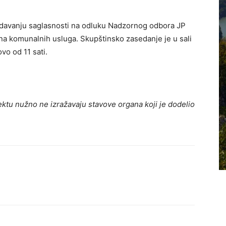
 o davanju saglasnosti na odluku Nadzornog odbora JP
ena komunalnih usluga. Skupštinsko zasedanje je u sali
vo od 11 sati.
ktu nužno ne izražavaju stavove organa koji je dodelio