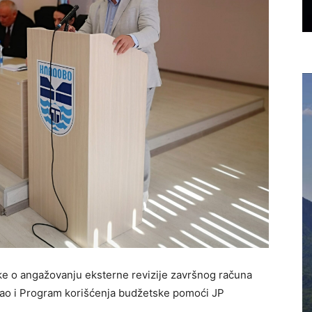
ke o angažovanju eksterne revizije završnog računa
kao i Program korišćenja budžetske pomoći JP