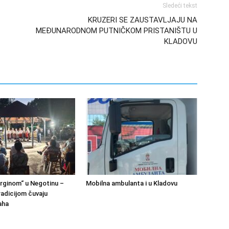
Sledeći tekst
KRUZERI SE ZAUSTAVLJAJU NA
MEĐUNARODNOM PUTNIČKOM PRISTANIŠTU U
KLADOVU
rginom“ u Negotinu –
Mobilna ambulanta i u Kladovu
adicijom čuvaju
aha