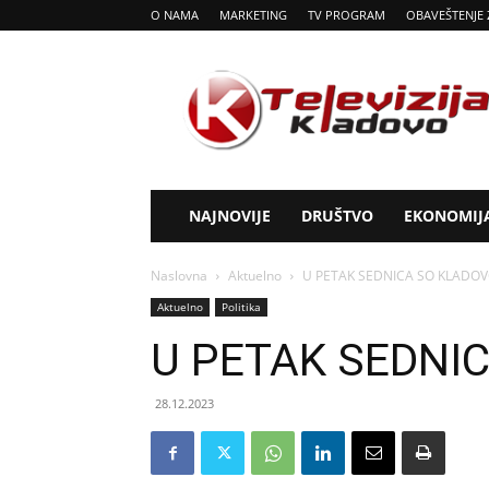
O NAMA
MARKETING
TV PROGRAM
OBAVEŠTENJE 
Tv
Kladovo
NAJNOVIJE
DRUŠTVO
EKONOMIJ
Naslovna
Aktuelno
U PETAK SEDNICA SO KLADO
Aktuelno
Politika
U PETAK SEDNI
28.12.2023