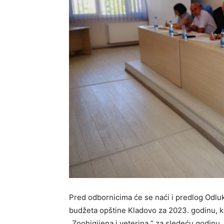
Pred odbornicima će se naći i predlog Odlu
budžeta opštine Kladovo za 2023. godinu, 
„Zoohigijena i veterina “ za sledeću godinu.