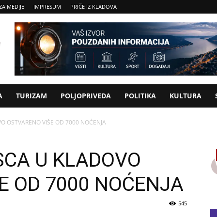
ZA MEDIJE
IMPRESUM
PRIČE IZ KLADOVA
A
TURIZAM
POLJOPRIVEDA
POLITIKA
KULTURA
VO OSTVARENO VIŠE OD 7000 NOĆENJA
SCA U KLADOVO
E OD 7000 NOĆENJA
545