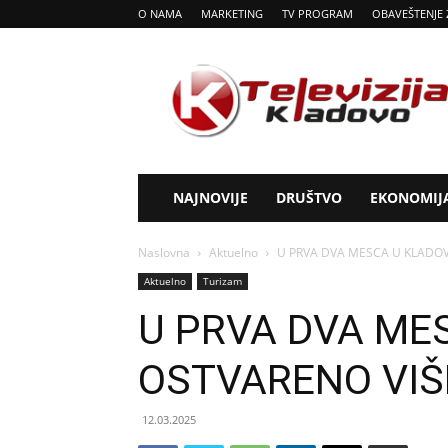
O NAMA
MARKETING
TV PROGRAM
OBAVEŠTENJE 
Tv
Kladovo
NAJNOVIJE
DRUŠTVO
EKONOMIJ
Naslovna
Aktuelno
U PRVA DVA MESCA U KLADO
Aktuelno
Turizam
U PRVA DVA ME
OSTVARENO VIŠ
12.03.2025