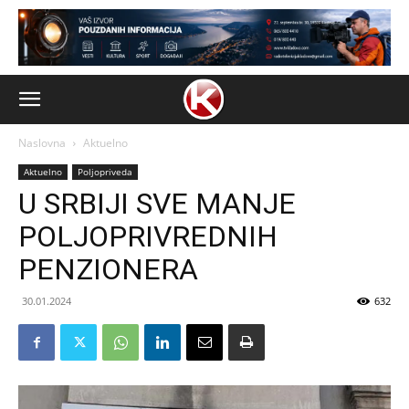
Naslovna
Aktuelno
Aktuelno
Poljopriveda
U SRBIJI SVE MANJE
POLJOPRIVREDNIH
PENZIONERA
30.01.2024
632