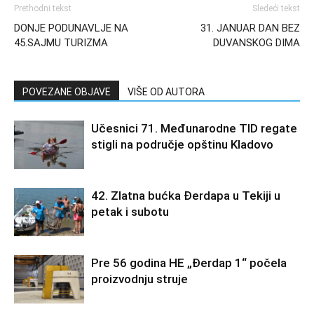
Prethodni tekst
Sledeći tekst
DONJE PODUNAVLJE NA
31. JANUAR DAN BEZ
45.SAJMU TURIZMA
DUVANSKOG DIMA
POVEZANE OBJAVE
VIŠE OD AUTORA
Učesnici 71. Međunarodne TID regate
stigli na područje opštinu Kladovo
42. Zlatna bućka Đerdapa u Tekiji u
petak i subotu
Pre 56 godina HE „Đerdap 1“ počela
proizvodnju struje