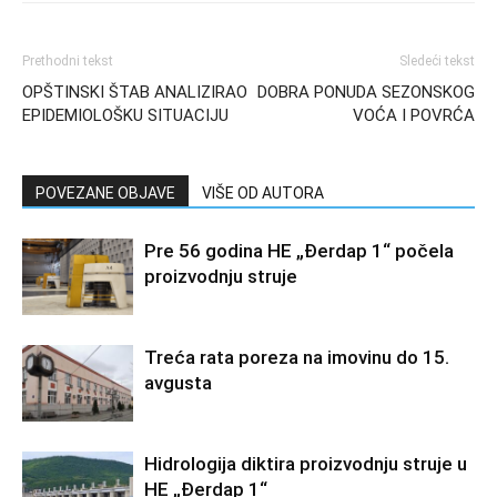
Prethodni tekst
Sledeći tekst
OPŠTINSKI ŠTAB ANALIZIRAO
DOBRA PONUDA SEZONSKOG
EPIDEMIOLOŠKU SITUACIJU
VOĆA I POVRĆA
POVEZANE OBJAVE
VIŠE OD AUTORA
Pre 56 godina HE „Đerdap 1“ počela
proizvodnju struje
Treća rata poreza na imovinu do 15.
avgusta
Hidrologija diktira proizvodnju struje u
HE „Đerdap 1“