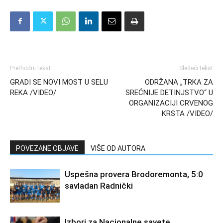
Prethodni tekst
Sledeći tekst
GRADI SE NOVI MOST U SELU
ODRŽANA „TRKA ZA
REKA /VIDEO/
SREĆNIJE DETINJSTVO“ U
ORGANIZACIJI CRVENOG
KRSTA /VIDEO/
POVEZANE OBJAVE
VIŠE OD AUTORA
Uspešna provera Brodoremonta, 5:0
savladan Radnički
Izbori za Nacionalne savete