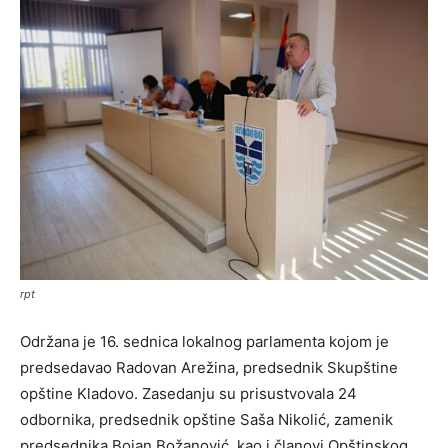
rpt
Održana je 16. sednica lokalnog parlamenta kojom je
predsedavao Radovan Arežina, predsednik Skupštine
opštine Kladovo. Zasedanju su prisustvovala 24
odbornika, predsednik opštine Saša Nikolić, zamenik
predsednika Bojan Božanović, kao i članovi Opštinskog