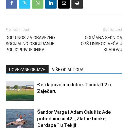
Prethodni tekst
Sledeći tekst
DOPRINOS ZA OBAVEZNO
ODRŽANA SEDNICA
SOCIJALNO OSIGURANJE
OPŠTINSKOG VEĆA U
POLJOPRIVREDNIKA
KLADOVU
POVEZANE OBJAVE
VIŠE OD AUTORA
Đerdapovcima dubok Timok 0:2 u
Zaječaru
Šandor Varga i Adam Ćaluš iz Ade
pobednici su 42. „Zlatne bućke
Đerdapa “ u Tekiji