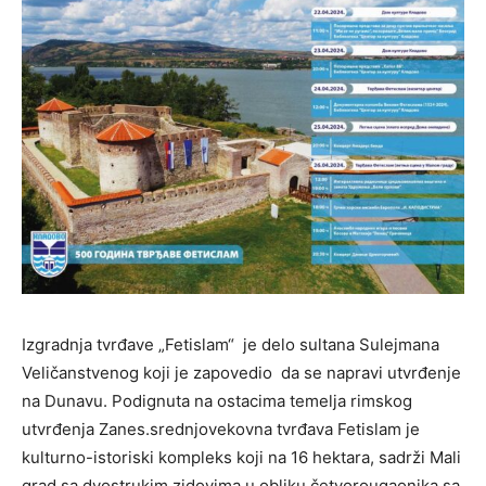
Izgradnja tvrđave „Fetislam“ je delo sultana Sulejmana
Veličanstvenog koji je zapovedio da se napravi utvrđenje
na Dunavu. Podignuta na ostacima temelja rimskog
utvrđenja Zanes.srednjovekovna tvrđava Fetislam je
kulturno-istoriski kompleks koji na 16 hektara, sadrži Mali
grad sa dvostrukim zidovima u obliku četvorougaonika sa