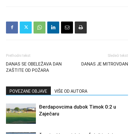
Prethodni tekst
Sledeći tekst
DANAS SE OBELEŽAVA DAN
DANAS JE MITROVDAN
ZAŠTITE OD POŽARA
POVEZANE OBJAVE
VIŠE OD AUTORA
Đerdapovcima dubok Timok 0:2 u
Zaječaru