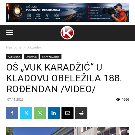
Naslovna
Aktuelno
Aktuelno
Društvo
obrazovanje
OŠ „VUK KARADŽIĆ“ U
KLADOVU OBELEŽILA 188.
ROĐENDAN /VIDEO/
07.11.2023
1666