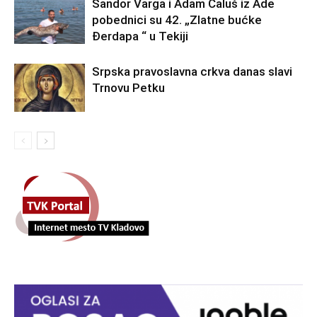
Šandor Varga i Adam Ćaluš iz Ade
pobednici su 42. „Zlatne bućke
Đerdapa “ u Tekiji
Srpska pravoslavna crkva danas slavi
Trnovu Petku