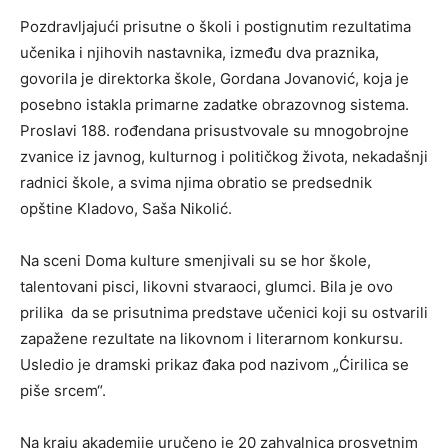
Pozdravljajući prisutne o školi i postignutim rezultatima
učenika i njihovih nastavnika, između dva praznika,
govorila je direktorka škole, Gordana Jovanović, koja je
posebno istakla primarne zadatke obrazovnog sistema.
Proslavi 188. rođendana prisustvovale su mnogobrojne
zvanice iz javnog, kulturnog i političkog života, nekadašnji
radnici škole, a svima njima obratio se predsednik
opštine Kladovo, Saša Nikolić.
Na sceni Doma kulture smenjivali su se hor škole,
talentovani pisci, likovni stvaraoci, glumci. Bila je ovo
prilika da se prisutnima predstave učenici koji su ostvarili
zapažene rezultate na likovnom i literarnom konkursu.
Usledio je dramski prikaz đaka pod nazivom „Ćirilica se
piše srcem“.
Na kraju akademije uručeno je 20 zahvalnica prosvetnim