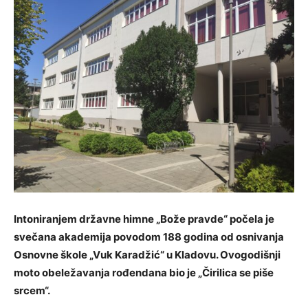
Intoniranjem državne himne „Bože pravde“ počela je
svečana akademija povodom 188 godina od osnivanja
Osnovne škole „Vuk Karadžić“ u Kladovu. Ovogodišnji
moto obeležavanja rođendana bio je „Čirilica se piše
srcem“.