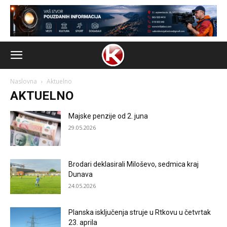
Naslovna
Aktuelno
AKTUELNO
Majske penzije od 2. juna
29.05.2026
Brodari deklasirali Miloševo, sedmica kraj
Dunava
24.05.2026
Planska isključenja struje u Rtkovu u četvrtak
23. aprila