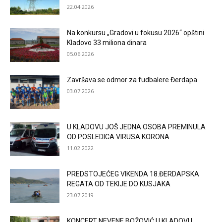
22.04.2026
Na konkursu „Gradovi u fokusu 2026“ opštini
Kladovo 33 miliona dinara
05.06.2026
Završava se odmor za fudbalere Đerdapa
03.07.2026
U KLADOVU JOŠ JEDNA OSOBA PREMINULA
OD POSLEDICA VIRUSA KORONA
11.02.2022
PREDSTOJEĆEG VIKENDA 18.ĐERDAPSKA
REGATA OD TEKIJE DO KUSJAKA
23.07.2019
KONCERT NEVENE BOŽOVIĆ U KLADOVU